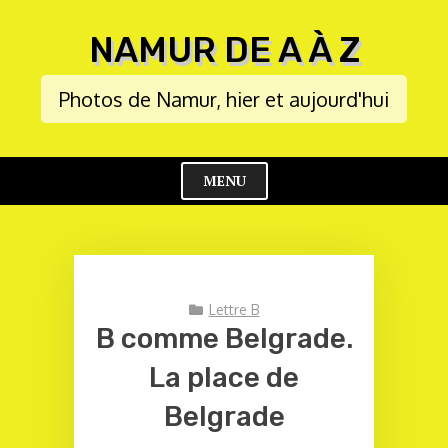
Skip
to
NAMUR DE A À Z
content
Photos de Namur, hier et aujourd'hui
MENU
Cl
Me
Lettre B
B comme Belgrade.
La place de
Belgrade