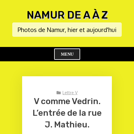
Skip
to
NAMUR DE A À Z
content
Photos de Namur, hier et aujourd'hui
MENU
Cl
Me
Lettre V
V comme Vedrin.
L’entrée de la rue
J. Mathieu.